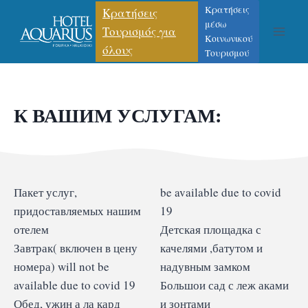
Κρατήσεις
Κρατήσεις
μέσω
Τουρισμός για
Κοινωνικού
όλους
Τουρισμού
К ВАШИМ УСЛУГАМ:​
Пакет услуг,
be available due to covid
придоставляемых нашим
19
отелем
Детская площадка с
Завтрак( включен в цену
качелями ,батутом и
номера) will not be
надувным замком
available due to covid 19
Большои сад с леж аками
Обед, ужин а ла кард
и зонтами