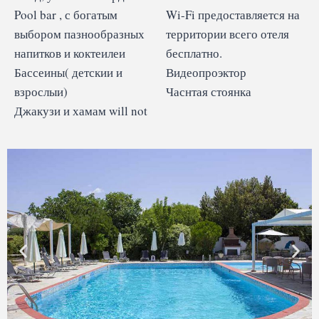
Pool bar , с богатым
Wi-Fi предоставляется на
выбором пазнообразных
территории всего отеля
напитков и коктеилеи
бесплатно.
Бассеины( детскии и
Видеопроэктор
взрослыи)
Часнтая стоянка
Джакузи и хамам will not