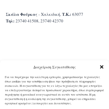
Σκάλα Φούρκας
Τ.Κ.:
- Χαλκιδική,
63077
Τηλ:
23740 41508, 23740 42370
Διαχείριση Συγκατάθεσης
Για να παρέχουμε την καλύτερη εμπειρία, χρησιμοποιούμε τεχνολογίες
όπως cookies για την αποθήκευση ή/και την πρόσβαση σε πληροφορίες
συσκευών. Η συγκατάθεση για τις εν λόγω τεχνολογίες θα μας επιτρέψει
να επεξεργαστούμε δεδομένα προσωπικού χαρακτήρα, όπως συμπεριφορά
περιήγησης ή μοναδικά αναγνωριστικά σε αυτόν τον ιστότοπο. Η μη
Дома
Контакт
Номера
Услуги
Фотографии
συγκατάθεση ή η ανάκληση της συγκατάθεσης, μπορεί να επηρεάσει
αρνητικά ορισμένες λειτουργίες και δυνατότητες.