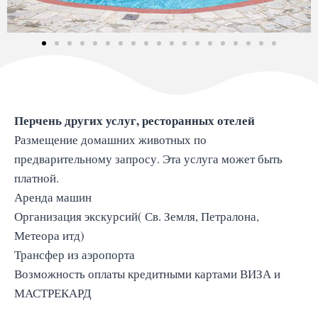
Перчень других услуг, ресторанных отелей
Размещение домашних животных по
предварительному запросу. Эта услуга может быть
платной.
Аренда машин
Организация экскурсий( Св. Земля, Петралона,
Метеора итд)
Трансфер из аэропорта
Возможность оплаты кредитными картами ВИЗА и
МАСТРЕКАРД