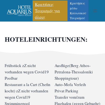
Κρατήσεις
Κρατήσεις
μέσω
Τουρισμός για
Κοινωνικού
όλους
Τουρισμού
HOTELEINRICHTUNGEN:
Frühstück zZ nicht
Ausflüge(Βerg Athos-
vorhanden wegen Covid19
Petralona-Thessaloniki
Poolbar
Shoppingtour)
Restaurant a la Cart (Chefin
Auto-Mofa Verleih
kocht) zZ nicht vorhanden
Privat Parking
wegen Covid19
Transfer vom/zum
Swimmingpool
Flughafen (gegen Gebuehr)