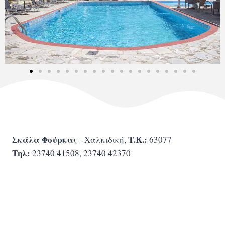
Σκάλα Φούρκας
Τ.Κ.:
- Χαλκιδική,
63077
Τηλ:
23740 41508, 23740 42370