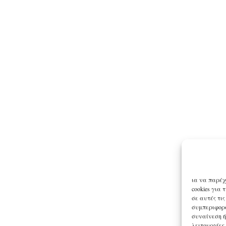
ια να παρέχ
cookies για
σε αυτές τι
συμπεριφορά
συναίνεση ή
λειτουργίες.