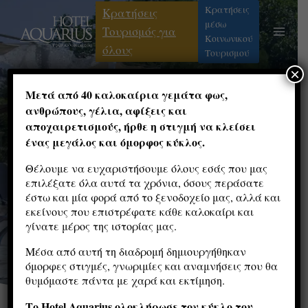
Κρατήσεις
Κρατήσεις
μέσω
Τουρισμός για
Κοινωνικού
όλους
Τουρισμού
×
Μετά από 40 καλοκαίρια γεμάτα φως,
Aquarius Hotel - Φούρκα Χαλκιδικής
ανθρώπους, γέλια, αφίξεις και
αποχαιρετισμούς, ήρθε η στιγμή να κλείσει
Aπολαύστε τις διακοπές
ένας μεγάλος και όμορφος κύκλος.
σας.
Θέλουμε να ευχαριστήσουμε όλους εσάς που μας
Scroll Down
επιλέξατε όλα αυτά τα χρόνια, όσους περάσατε
Το ξενοδοχείο μας
έστω και μία φορά από το ξενοδοχείο μας, αλλά και
βρίσκεται
στην είσοδο του χωριού με θέα το
εκείνους που επιστρέφατε κάθε καλοκαίρι και
500μ. από τη θάλασσα
βουνό,
γίνατε μέρος της ιστορίας μας.
και
200μ. από το κέντρο
του χωριού.
Μέσα από αυτή τη διαδρομή δημιουργήθηκαν
όμορφες στιγμές, γνωριμίες και αναμνήσεις που θα
θυμόμαστε πάντα με χαρά και εκτίμηση.
Το Hotel Aquarius ολοκλήρωσε τον κύκλο του.