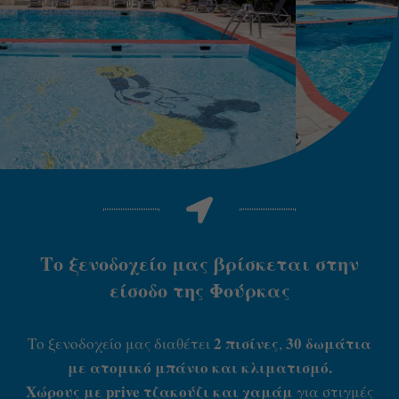
Το ξενοδοχείο μας βρίσκεται στην
είσοδο της Φούρκας
2 πισίνες
30 δωμάτια
Το ξενοδοχείο μας διαθέτει
,
με ατομικό μπάνιο και κλιματισμό.
Χώρους με prive τζακούζι και χαμάμ
για στιγμές